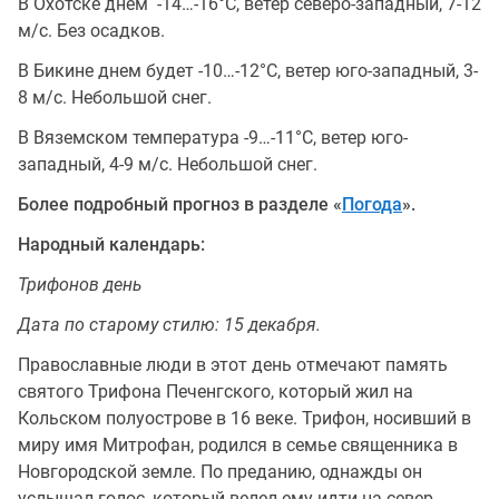
В Охотске днем -14…-16°C, ветер северо-западный, 7-12
м/с. Без осадков.
В Бикине днем будет -10…-12°C, ветер юго-западный, 3-
8 м/с. Небольшой снег.
В Вяземском температура -9…-11°C, ветер юго-
западный, 4-9 м/с. Небольшой снег.
Более подробный прогноз в разделе «
Погода
».
Народный календарь:
Трифонов день
Дата по старому стилю: 15 декабря.
Православные люди в этот день отмечают память
святого Трифона Печенгского, который жил на
Кольском полуострове в 16 веке. Трифон, носивший в
миру имя Митрофан, родился в семье священника в
Новгородской земле. По преданию, однажды он
услышал голос, который велел ему идти на север.