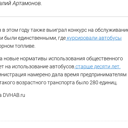
алий Артамонов.
 в этом году также выиграл конкурс на обслуживани
и были единственными, где
курсировали автобусы
орном топливе.
ла новые нормативы использования общественного
ет на использование автобусов
старше десяти лет.
министрация намерено дала время предпринимателям
 такого возрастного транспорта было 280 единиц.
а DVHAB.ru