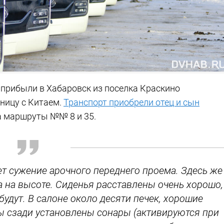
 прибыли в Хабаровск из поселка Краскино
аницу с Китаем.
Транспорт приобрели отец и сын
а маршруты №№ 8 и 35.
ет сужение арочного переднего проема. Здесь же
на на высоте. Сиденья расставлены очень хорошо,
удут. В салоне около десяти печек, хорошие
ы сзади установлены сонары (активируются при