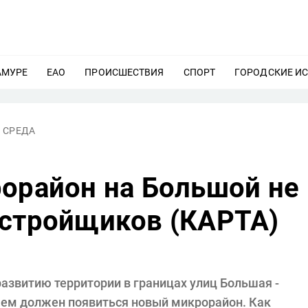
АМУРЕ
ЕЩЕ
ЕАО
ЕЩЕ
ПРОИСШЕСТВИЯ
ЕЩЕ
СПОРТ
ЕЩЕ
ГОРОДСКИЕ И
 СРЕДА
рорайон на Большой не
астройщиков (КАРТА)
азвитию территории в границах улиц Большая -
щем должен появиться новый микрорайон. Как