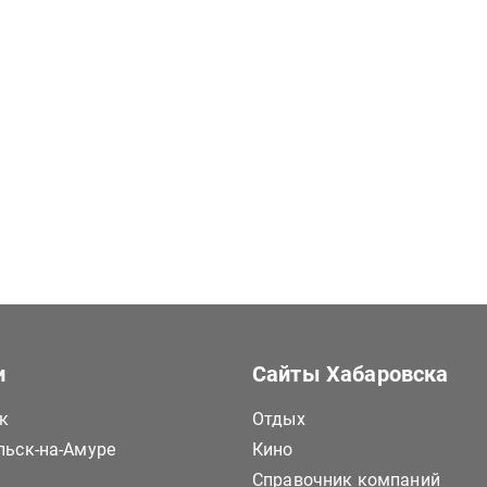
и
Сайты Хабаровска
к
Отдых
ьск-на-Амуре
Кино
Справочник компаний