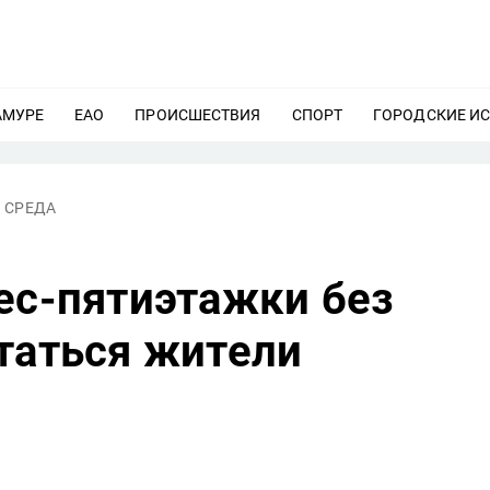
АМУРЕ
ЕЩЕ
ЕАО
ЕЩЕ
ПРОИСШЕСТВИЯ
ЕЩЕ
СПОРТ
ЕЩЕ
ГОРОДСКИЕ И
 СРЕДА
ес-пятиэтажки без
таться жители