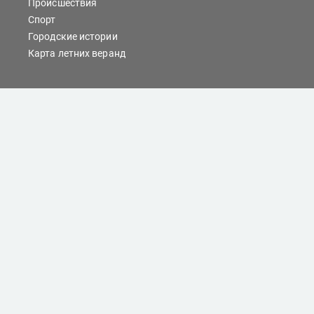
Происшествия
Спорт
Городские истории
Карта летних веранд
Сайты Хабаровска
Отдых
Кино
Справочник компаний
При любом использовании материалов ссылка на
dvnovosti.ru обязательна.
Цитирование в Интернете возможно только при
наличии письменного разрешения.
Все права защищены.