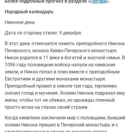
Более подробный прогноз в разделе «
Погода
».
Народный календарь:
Никонов день
Дата по старому стилю: 9 декабря.
В этот день отмечается память преподобного Никона
Печерского, монаха Киево-Печерского монастыря.
Никон родился в 11 веке в богатой и знатной семье. В
1096 году половецкие войска напали на киевские
земли, и Никон попал в плен вместе с преподобным
Евстратием и другими монахами монастыря.
Преподобный провел в неволе три года, терпеливо
сносил голод и мучения. Хозяин Никона подрезал ему
жилы, чтобы тот не сбежал, но однажды пленный
просто исчез на глазах своей стражи.
Когда киевляне заключили мир с половцами, бывший
хозяин Никона пришел в Печерский монастырь и с
удивлением узнал в одном из монахов своего