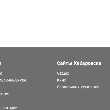
и
Сайты Хабаровска
к
Отдых
ьск-на-Амуре
Кино
Справочник компаний
ствия
е истории