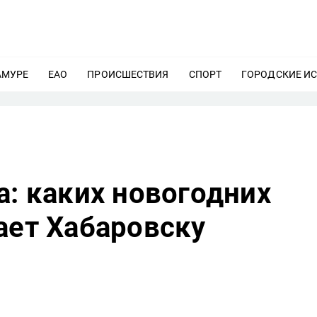
АМУРЕ
ЕЩЕ
ЕАО
ЕЩЕ
ПРОИСШЕСТВИЯ
ЕЩЕ
СПОРТ
ЕЩЕ
ГОРОДСКИЕ И
а: каких новогодних
ает Хабаровску