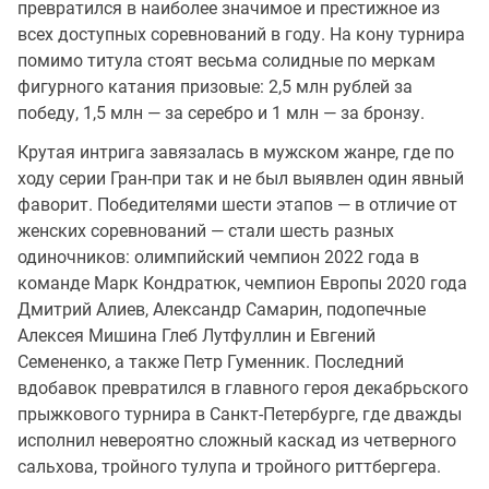
превратился в наиболее значимое и престижное из
всех доступных соревнований в году. На кону турнира
помимо титула стоят весьма солидные по меркам
фигурного катания призовые: 2,5 млн рублей за
победу, 1,5 млн — за серебро и 1 млн — за бронзу.
Крутая интрига завязалась в мужском жанре, где по
ходу серии Гран-при так и не был выявлен один явный
фаворит. Победителями шести этапов — в отличие от
женских соревнований — стали шесть разных
одиночников: олимпийский чемпион 2022 года в
команде Марк Кондратюк, чемпион Европы 2020 года
Дмитрий Алиев, Александр Самарин, подопечные
Алексея Мишина Глеб Лутфуллин и Евгений
Семененко, а также Петр Гуменник. Последний
вдобавок превратился в главного героя декабрьского
прыжкового турнира в Санкт-Петербурге, где дважды
исполнил невероятно сложный каскад из четверного
сальхова, тройного тулупа и тройного риттбергера.