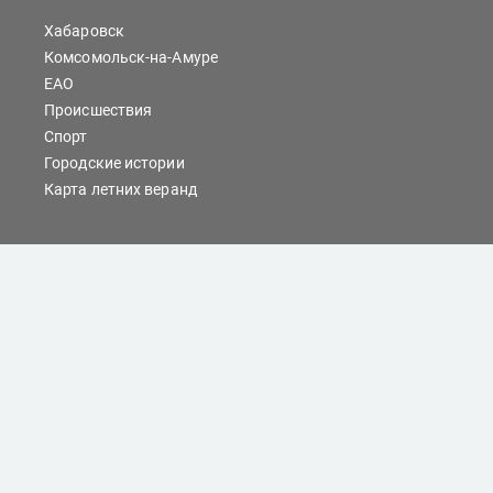
Хабаровск
Комсомольск-на-Амуре
ЕАО
Происшествия
Спорт
Городские истории
Карта летних веранд
Сайты Хабаровска
Отдых
Кино
Справочник компаний
При любом использовании материалов ссылка на
dvnovosti.ru обязательна.