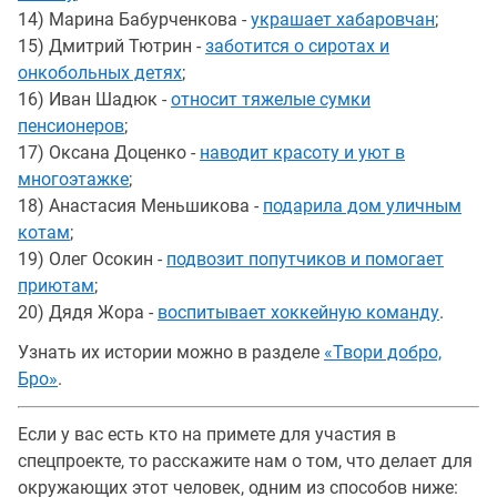
14) Марина Бабурченкова -
украшает хабаровчан
;
15) Дмитрий Тютрин -
заботится о сиротах и
онкобольных детях
;
16) Иван Шадюк -
относит тяжелые сумки
пенсионеров
;
17) Оксана Доценко -
наводит красоту и уют в
многоэтажке
;
18) Анастасия Меньшикова -
подарила дом уличным
котам
;
19) Олег Осокин -
подвозит попутчиков и помогает
приютам
;
20) Дядя Жора -
воспитывает хоккейную команду
.
Узнать их истории можно в разделе
«Твори добро,
Бро»
.
Если у вас есть кто на примете для участия в
спецпроекте, то расскажите нам о том, что делает для
окружающих этот человек, одним из способов ниже: