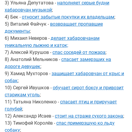
3) Ульяна Депутатова -
наполняет серые будни
хабаровчан музыкой
;
4) Бек -
относит забытые покупки их владельцам
;
5) Виталий Файчук -
возвращает пропавшие
документы
;
6) Михаил Неверов -
делает хабаровчанам
уникальную лыжню и каток;
7) Алексей Курушов -
спас соседей от пожара
;
8) Анатолий Мельников -
спасает замерзших на
дороге девушек
;
9) Хамид Мухторов -
защищает хабаровчан от крыс и
собак
;
10) Сергей Ивушков -
обучает сирот боксу и привозит
старикам уголь
;
11) Татьяна Николенко -
спасает птиц и приручает
голубей
;
12) Александр Исаев -
стоит на страже сухого закона
;
13) Тимофей Королёв -
спас примерзшую ко льду
собаку
;