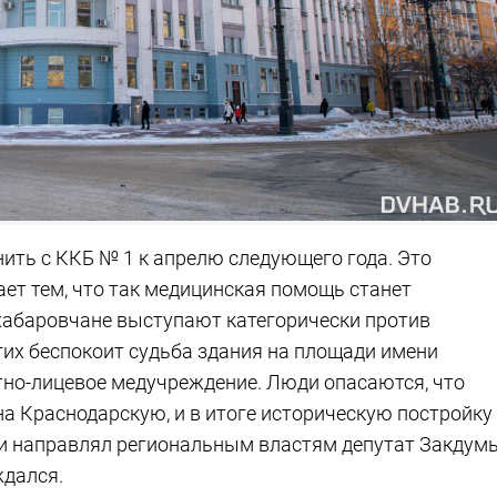
ить с ККБ № 1 к апрелю следующего года. Это
ет тем, что так медицинская помощь станет
 хабаровчане выступают категорически против
гих беспокоит судьба здания на площади имени
тно-лицевое медучреждение. Люди опасаются, что
 на Краснодарскую, и в итоге историческую постройку
ции направлял региональным властям депутат Закдум
ждался.