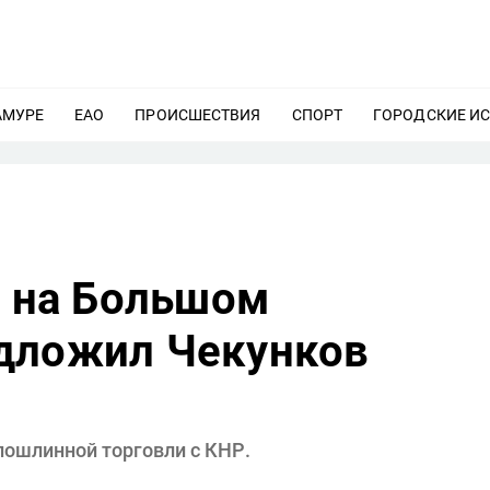
АМУРЕ
ЕЩЕ
ЕАО
ЕЩЕ
ПРОИСШЕСТВИЯ
ЕЩЕ
СПОРТ
ЕЩЕ
ГОРОДСКИЕ И
e на Большом
дложил Чекунков
спошлинной торговли с КНР.