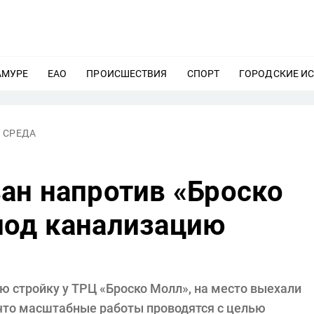
АМУРЕ
ЕЩЕ
ЕАО
ЕЩЕ
ПРОИСШЕСТВИЯ
ЕЩЕ
СПОРТ
ЕЩЕ
ГОРОДСКИЕ И
 СРЕДА
ан напротив «Броско
под канализацию
ю стройку у ТРЦ «Броско Молл», на место выехали
 что масштабные работы проводятся с целью