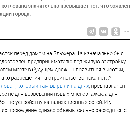
 котлована значительно превышает тот, что заявлен
ации города.
асток перед домом на Блюхера, 1а изначально был
едоставлен предпринимателю под жилую застройку -
 этом месте в будущем должны появиться высотки,
нако разрешения на строительство пока нет. А
тлован, который там вырыли на днях
, предназначен
все не для возведения новых многоэтажек, а для
бот по устройству канализационных сетей. И у
 их проведение, однако объемы сильно расходятся с