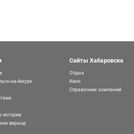
и
Сайты Хабаровска
к
Отдых
ьск-на-Амуре
Кино
Справочник компаний
ствия
е истории
тних веранд