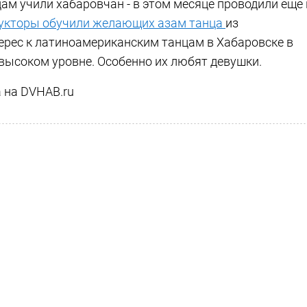
ам учили хабаровчан - в этом месяце проводили еще 
укторы обучили желающих азам танца
из
терес к латиноамериканским танцам в Хабаровске в
 высоком уровне. Особенно их любят девушки.
 на DVHAB.ru