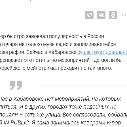
pop быстро завоевал популярность в России
агодаря не только музыке, но и запоминающейся
реографии. Сейчас в Хабаровске
существует довольн
преподают этот стиль, но мероприятий, где могли бы
орейского мейнстрима, проходит не так много.
 нас в Хабаровске нет мероприятий, на которых
литься. И в других городах тоже подобных не
поняли – есть же улица! Все согласовали, собрал
й IN PUBLIC. Я сама занимаюсь каверами K-pop