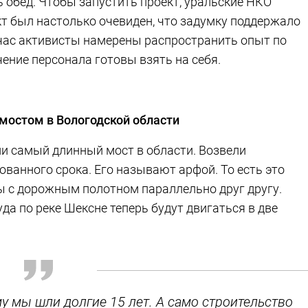
ь обед. Чтобы запустить проект, уральские НКО
т был настолько очевиден, что задумку поддержало
час активисты намерены распространить опыт по
чение персонала готовы взять на себя.
мостом в Вологодской области
ли самый длинный мост в области. Возвели
ованного срока. Его называют арфой. То есть это
ы с дорожным полотном параллельно друг другу.
да по реке Шексне теперь будут двигаться в две
му мы шли долгие 15 лет. А само строительство