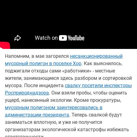
Напомним, в мае загорелся
несанкционированный
мусорный полигон в поселке Хор
. Как выяснилось,
поджигали отходы сами «работники» - местные
жители, занимающиеся здесь разбором и сортировкой
мусора. После инцидента
свалку посетили инспекторы
Росприроднадзора
. Они взяли пробы, чтобы оценить
ущерб, нанесенный экологии. Кроме прокуратуры,
мусорным полигоном заинтересовались в
администрации президента
. Теперь свалкой будут
заниматься вплотную, и уже не получится
организаторам экологической катастрофы избежать
ответственности.