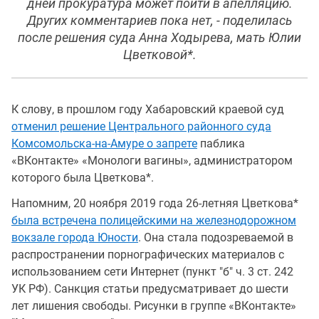
дней прокуратура может пойти в апелляцию.
Других комментариев пока нет, - поделилась
после решения суда Анна Ходырева, мать Юлии
Цветковой*.
К слову, в прошлом году Хабаровский краевой суд
отменил решение Центрального районного суда
Комсомольска-на-Амуре о запрете
паблика
«ВКонтакте» «Монологи вагины», администратором
которого была Цветкова*.
Напомним, 20 ноября 2019 года 26-летняя Цветкова*
была встречена полицейскими на железнодорожном
вокзале города Юности
. Она стала подозреваемой в
распространении порнографических материалов с
использованием сети Интернет (пункт "б" ч. 3 ст. 242
УК РФ). Санкция статьи предусматривает до шести
лет лишения свободы. Рисунки в группе «ВКонтакте»