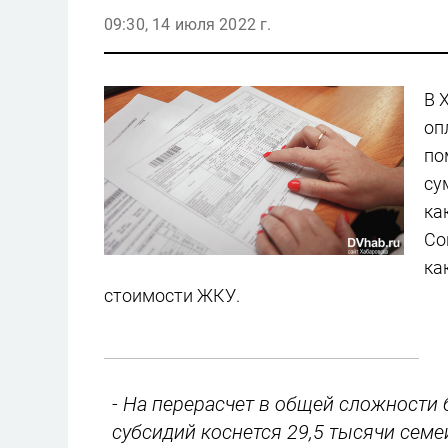
09:30, 14 июля 2022 г.
В 
оп
по
су
ка
Со
ка
стоимости ЖКУ.
- На перерасчет в общей сложности
субсидий коснется 29,5 тысячи сем