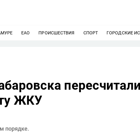
АМУРЕ
ЕЩЕ
ЕАО
ЕЩЕ
ПРОИСШЕСТВИЯ
ЕЩЕ
СПОРТ
ЕЩЕ
ГОРОДСКИЕ И
абаровска пересчитал
ату ЖКУ
ом порядке.