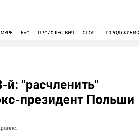
АМУРЕ
ЕЩЕ
ЕАО
ЕЩЕ
ПРОИСШЕСТВИЯ
ЕЩЕ
СПОРТ
ЕЩЕ
ГОРОДСКИЕ И
-й: "расчленить"
экс-президент Польши
раине.