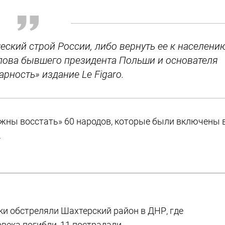
еский строй России, либо вернуть ее к населени
слова бывшего президента Польши и основателя
рность» издание Le Figaro.
лжны восстать» 60 народов, которые были включены 
.
ки обстреляли Шахтерский район в ДНР, где
века погибли, 11 пострадали