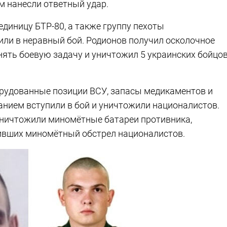
м нанесли ответный удар.
диницу БТР-80, а также группу пехоты
или в неравный бой. Родионов получил осколочное
нять боевую задачу и уничтожил 5 украинских бойцов
удованные позиции ВСУ, запасы медикаментов и
анием вступили в бой и уничтожили националистов.
уничтожили миномётные батареи противника,
ивших миномётный обстрел националистов.