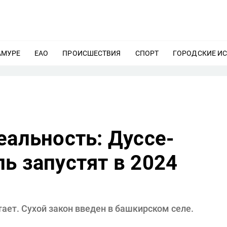
АМУРЕ
ЕЩЕ
ЕАО
ЕЩЕ
ПРОИСШЕСТВИЯ
ЕЩЕ
СПОРТ
ЕЩЕ
ГОРОДСКИЕ И
еальность: Дуссе-
ь запустят в 2024
ает. Сухой закон введен в башкирском селе.