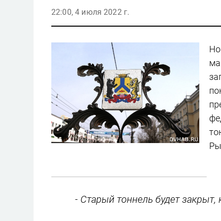
22:00, 4 июля 2022 г.
Но
ма
за
по
пр
фе
то
Ры
- Старый тоннель будет закрыт, 