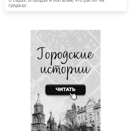
О садах, огородах и обо всем, что растет на
грядках