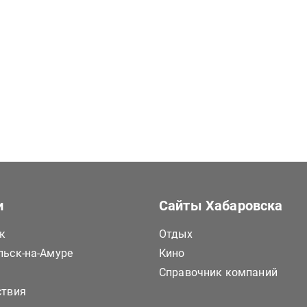
и
Сайты Хабаровска
к
Отдых
ьск-на-Амуре
Кино
Справочник компаний
ствия