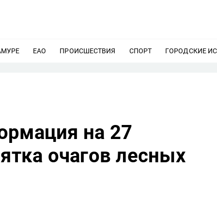
АМУРЕ
ЕЩЕ
ЕАО
ЕЩЕ
ПРОИСШЕСТВИЯ
ЕЩЕ
СПОРТ
ЕЩЕ
ГОРОДСКИЕ И
ормация на 27
сятка очагов лесных