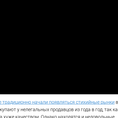
ке традиционно начали появляться стихийные рынки
упают у нелегальных продавцов из года в год, так ка
ба хуже качеством. Однако находятся и недовольные