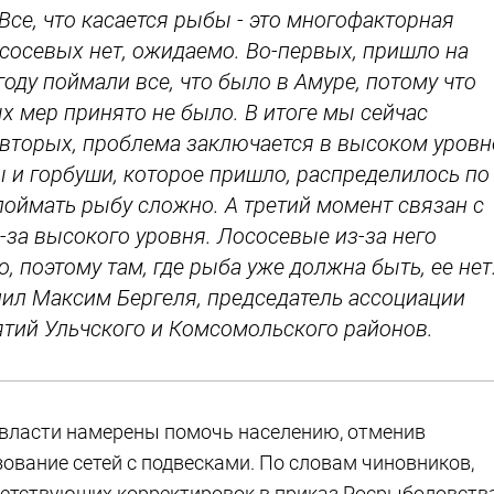
Все, что касается рыбы - это многофакторная
лососевых нет, ожидаемо. Во-первых, пришло на
году поймали все, что было в Амуре, потому что
х мер принято не было. В итоге мы сейчас
-вторых, проблема заключается в высоком уровн
ы и горбуши, которое пришло, распределилось по
поймать рыбу сложно. А третий момент связан с
-за высокого уровня. Лососевые из-за него
 поэтому там, где рыба уже должна быть, ее нет
снил Максим Бергеля, председатель ассоциации
ий Ульчского и Комсомольского районов.
 власти намерены помочь населению, отменив
зование сетей с подвесками. По словам чиновников,
ветствующих корректировок в приказ Росрыболовства