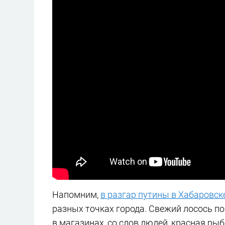
Напомним,
в разгар путины в Хабаровс
разных точках города. Свежий лосось пок
в магазинах, со слов людей, красная ры