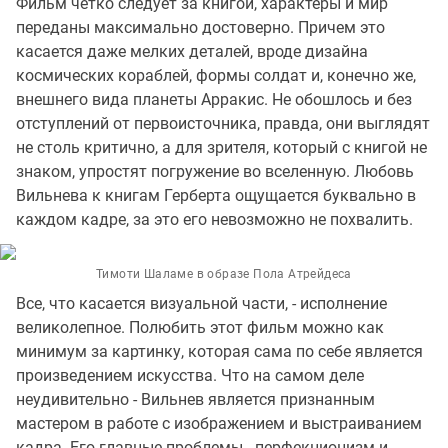
Фильм четко следует за книгой, характеры и мир
переданы максимально достоверно. Причем это
касается даже мелких деталей, вроде дизайна
космических кораблей, формы солдат и, конечно же,
внешнего вида планеты Арракис. Не обошлось и без
отступлений от первоисточника, правда, они выглядят
не столь критично, а для зрителя, который с книгой не
знаком, упростят погружение во вселенную. Любовь
Вильнева к книгам Герберта ощущается буквально в
каждом кадре, за это его невозможно не похвалить.
Тимоти Шаламе в образе Пола Атрейдеса
Все, что касается визуальной части, - исполнение
великолепное. Полюбить этот фильм можно как
минимум за картинку, которая сама по себе является
произведением искусства. Что на самом деле
неудивительно - Вильнев является признанным
мастером в работе с изображением и выстраиванием
кадра. Его главные проблемы - перфекционизм и