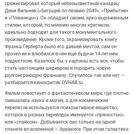
срежиссировал который небезызвестный канадец
Дени Вильнев («Бегущий по лезвию 2049», «Прибытие»
и «Пленницы»). Он обладает своим, ярко выраженным
стилем, который, по мнению многих критиков,
идеально подходит для такого монументального
произведения. Кроме того, экранизировать книгу
Фрэнка Герберта было его давней мечтой, сам он
прочел ее и влюбился в нее еще будучи 14-летним
подростком. Казалось бы, у картины есть все, чтобы
стать настоящим шедевром и породить новую
долгоиграющую франшизу. Случилось так или нет —
разбирается кинокритик DVHAB.ru.
Фильм повествует о фантастическом мире, где плотно
смешались наука и магия, а для космических
перелетов используется психоактивное вещество,
которое в разных переводах именуется «пряностью»
или «спайсом». Добывается оно только на одной
планете во вселенной — Арракисе. При этом галактика