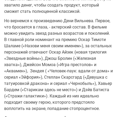
хватило денег, чтобы создать продукт, который
сможет стать полноценной классикой.
Но вернемся к произведению Дени Вильнева. Первое,
что бросается в глаза, - актерский состав. В фильме
можно увидеть звезд разных возрастов и поколений.
В главной роли номинант на премию Оскар Тимоти
Шаламе («Назови меня своим именем»), за остальных
персонажей отвечают Оскар Айзек (новая трилогия
«Звездные войны»), Джош Бролин («Железная
хватка»), Джейсон Момоа («Игра престолов» и
«Аквамен»), Зендея ( «Человек-паук: вдали от дома» и
сериал «Эйфория»), Стеллан Скарсгард («Девушка с
татуировкой дракона» и сериал «Чернобыль»), Хавьер
Бардем («Старикам здесь не место») и Дэйв Батиста
(«Стражи галактики»). Каждый из них идеально
подходит своему герою, которого предстояло
воплотить на экране, попадание стопроцентное.