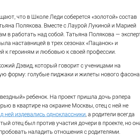
щают, что в Школе Леди соберется «золотой» состав
атьяна Полякова. Вместе с Лаурой Лукиной и Марией
ам в работать над собой. Татьяна Полякова — экспер
ыла наставницей в трех сезонах «Пацанок» и
й к героиням и любовью к своей профессии.
ожий Дэвид, который говорит с ученицами на
ую форму: голубые пиджаки и жилеты нового фасона
звездный» ребенок. На проект пришла дочь рэпера
рью в квартире на окраине Москвы, отец с ней не
д ней издевались одноклассники
, а родители всегда
тый отец был против участия дочери в проекте, но он
опробовать наладить отношения с родителями.