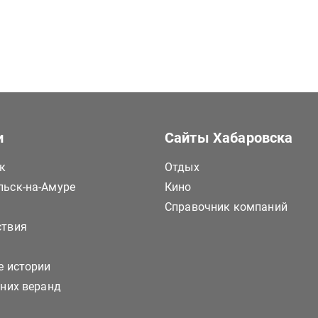
и
Сайты Хабаровска
к
Отдых
ьск-на-Амуре
Кино
Справочник компаний
ствия
е истории
тних веранд