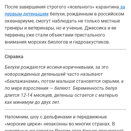
После завершения строгого «ясельного» карантина
за
первым детенышем
белухи, рожденным в российском
океанариуме, смогут наблюдать не только местные
тренеры и ветеринары, но и ученые. Джессика и ее
первенец уже стали объектами пристального
внимания морских биологов и гидроакустиков.
Справка
Белухи рождаются иссиня-коричневыми, за это
новорожденных детенышей часто называют
«баклажанами», потом малыши становятся серыми, а
по мере взросления — белеют. Беременность белух
длится 12-14 месяцев, детеныш остается с матерью
как минимум до двух лет.
Напомним, шоу с дельфинами и передвижные
«морские цирки» незаконны во многих странах. В
курортных же городах России этот бизнес процветает,