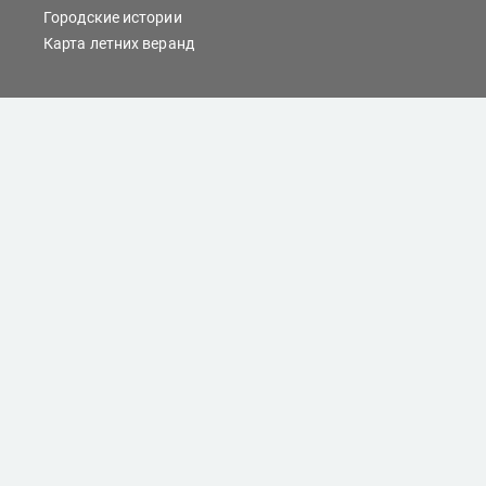
Городские истории
Карта летних веранд
Сайты Хабаровска
Отдых
Кино
Справочник компаний
При любом использовании материалов ссылка на
dvnovosti.ru обязательна.
Цитирование в Интернете возможно только при
наличии письменного разрешения.
Все права защищены.