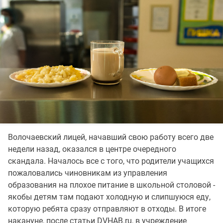
Волочаевский лицей, начавший свою работу всего две
недели назад, оказался в центре очередного
скандала. Началось все с того, что родители учащихся
пожаловались чиновникам из управления
образования на плохое питание в школьной столовой -
якобы детям там подают холодную и слипшуюся еду,
которую ребята сразу отправляют в отходы. В итоге
накануне, после статьи DVHAB.ru, в учреждение