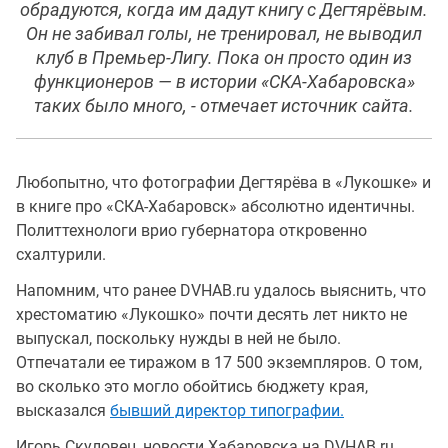
обрадуются, когда им дадут книгу с Дегтярёвым.
Он не забивал голы, не тренировал, не выводил
клуб в Премьер-Лигу. Пока он просто один из
функционеров — в истории «СКА-Хабаровска»
таких было много, - отмечает источник сайта.
Любопытно, что фотографии Дегтярёва в «Лукошке» и
в книге про «СКА-Хабаровск» абсолютно идентичны.
Политтехнологи врио губернатора откровенно
схалтурили.
Напомним, что ранее DVHAB.ru удалось выяснить, что
хрестоматию «Лукошко» почти десять лет никто не
выпускал, поскольку нужды в ней не было.
Отпечатали ее тиражом в 17 500 экземпляров. О том,
во сколько это могло обойтись бюджету края,
высказался
бывший директор типографии.
Игорь Скуловец, новости Хабаровска на DVHAB.ru