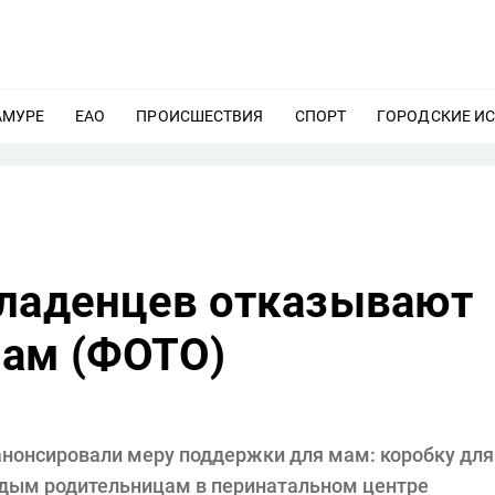
АМУРЕ
ЕЩЕ
ЕАО
ЕЩЕ
ПРОИСШЕСТВИЯ
ЕЩЕ
СПОРТ
ЕЩЕ
ГОРОДСКИЕ И
младенцев отказывают
ам (ФОТО)
 анонсировали меру поддержки для мам: коробку для
одым родительницам в перинатальном центре