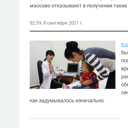
массово отказывают в получении таких б
02:39, 8 сентября 2021 г.
Ко
бы
по
вр
ра
об
се
как задумывалось изначально.