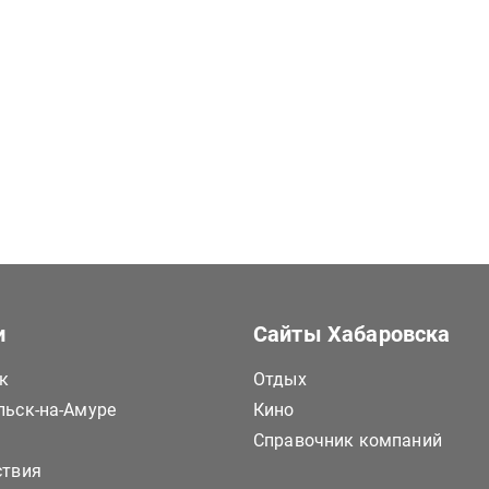
и
Сайты Хабаровска
к
Отдых
ьск-на-Амуре
Кино
Справочник компаний
ствия