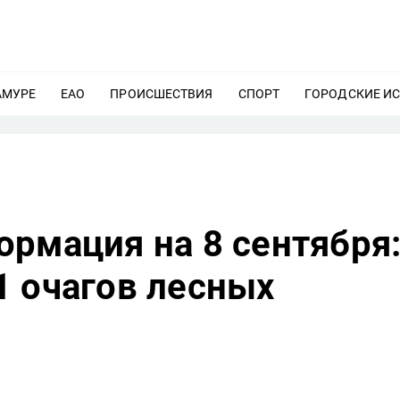
АМУРЕ
ЕЩЕ
ЕАО
ЕЩЕ
ПРОИСШЕСТВИЯ
ЕЩЕ
СПОРТ
ЕЩЕ
ГОРОДСКИЕ И
рмация на 8 сентября
1 очагов лесных