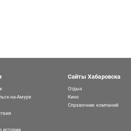
и
Сайты Хабаровска
к
Отдых
ьск-на-Амуре
Кино
Справочник компаний
ствия
е истории