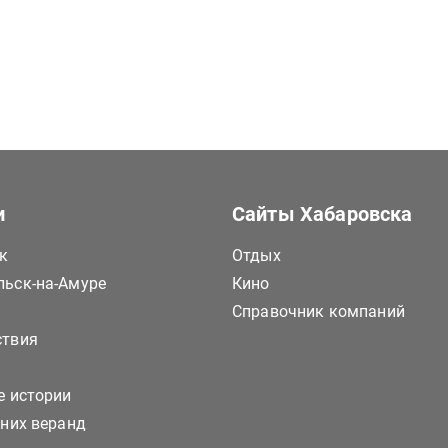
и
Сайты Хабаровска
к
Отдых
ьск-на-Амуре
Кино
Справочник компаний
ствия
е истории
тних веранд