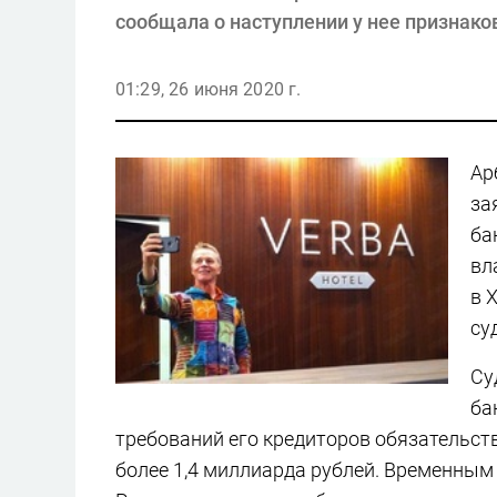
сообщала о наступлении у нее признако
01:29, 26 июня 2020 г.
Ар
за
ба
вл
в 
су
Су
ба
требований его кредиторов обязательст
более 1,4 миллиарда рублей. Временны