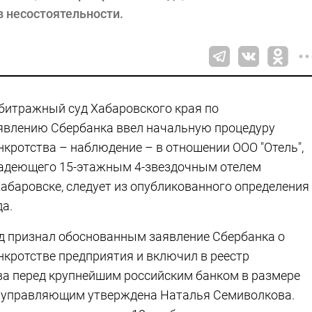
в несостоятельности.
битражный суд Хабаровского края по
явлению Сбербанка ввел начальную процедуру
нкротства – наблюдение – в отношении ООО "Отель",
адеющего 15-этажным 4-звездочным отелем
Хабаровске, следует из опубликованного определения
да.
д признал обоснованным заявление Сбербанка о
нкротстве предприятия и включил в реестр
ва перед крупнейшим российским банком в размере
м управляющим утверждена Наталья Семиволкова.