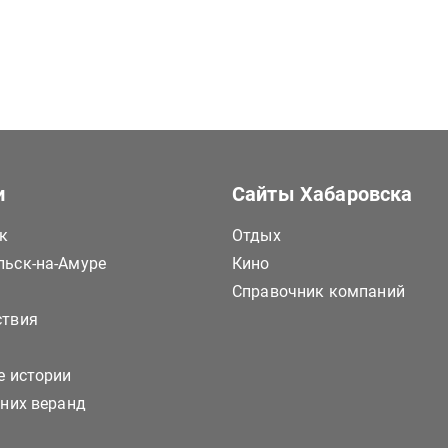
и
Сайты Хабаровска
к
Отдых
ьск-на-Амуре
Кино
Справочник компаний
ствия
е истории
тних веранд