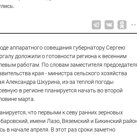
улись.
ходе аппаратного совещания губернатору Сергею
ргалу доложили о готовности региона к весенним
левым работам. По словам заместителя председател
авительства края - министра сельского хозяйства
ая Александра Шкурина, из-за теплой погоды
севную в регионе планируется начать во второй
ловине марта.
анируется, что первыми к севу ранних зерновых
баровский, имени Лазо, Вяземский и Бикинский район
ь в начале апреля. В этот раз сроки заметно