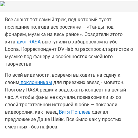
Все знают тот самый трек, под который тусят
последние полгода все россияне — «Танцы под
фонарем, музыка на весь район». Создатели этого
хита
дуэт RASA
выступили в хабаровском клубе
Loona. Корреспондент DVHab.ru расспросил артистов о
музыке под фанеру и особенностях семейного
творчества.
По всей видимости, вовремя выходить на сцену к
своим
поклонникам
для приезжих звезд - моветон.
Поэтому RASA решили задержать концерт на целый
час. А чтобы фаны не скучали, познакомили их со
своей трогательной историей любви – показали
видеоролик, как певец
Витя Поплеев
сделал
предложение Даше Шейк. Все было как у простых
смертных - без пафоса.