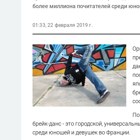
более миллиона почитателей среди юно
01:33, 22 февраля 2019 г.
Ор
пр
да
по
яп
бр
со
По
брейк-данс - это городской, универсальн
среди юношей и девушек во Франции.