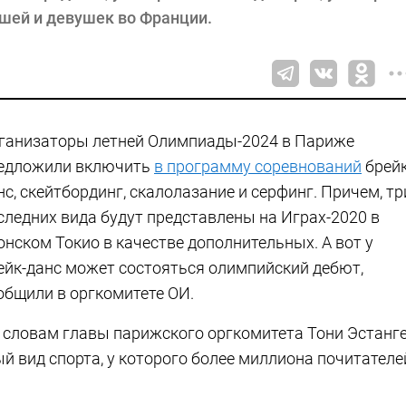
шей и девушек во Франции.
ганизаторы летней Олимпиады-2024 в Париже
едложили включить
в программу соревнований
брейк
нс, скейтбординг, скалолазание и серфинг. Причем, тр
следних вида будут представлены на Играх-2020 в
онском Токио в качестве дополнительных. А вот у
ейк-данс может состояться олимпийский дебют,
общили в оргкомитете ОИ.
 словам главы парижского оргкомитета Тони Эстанге
ый вид спорта, у которого более миллиона почитателе