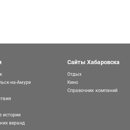
и
Сайты Хабаровска
к
Отдых
ьск-на-Амуре
Кино
Справочник компаний
ствия
е истории
тних веранд