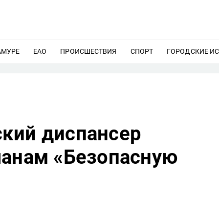
АМУРЕ
ЕЩЕ
ЕАО
ЕЩЕ
ПРОИСШЕСТВИЯ
ЕЩЕ
СПОРТ
ЕЩЕ
ГОРОДСКИЕ И
кий диспансер
чанам «Безопасную