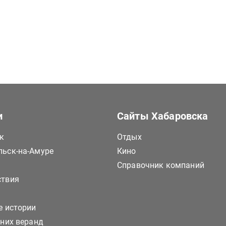
и
Сайты Хабаровска
к
Отдых
ьск-на-Амуре
Кино
Справочник компаний
ствия
е истории
тних веранд