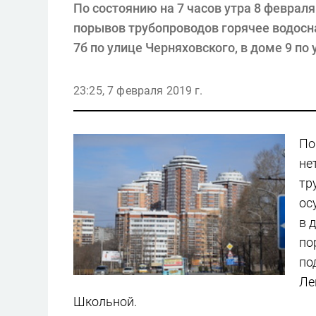
По состоянию на 7 часов утра 8 февраля
порывов трубопроводов горячее водосн
7б по улице Черняховского, в доме 9 п
23:25, 7 февраля 2019 г.
По
не
тр
ос
в 
по
по
Ле
Школьной.