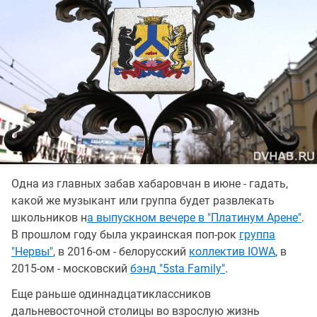
Одна из главных забав хабаровчан в июне - гадать,
какой же музыкант или группа будет развлекать
школьников н
а выпускном вечере в "Платинум Арене"
.
В прошлом году была украинская поп-рок
группа
"Нервы"
, в 2016-ом - белорусский
коллектив IOWA
, в
2015-ом - московский
бэнд "5sta Family"
.
Еще раньше одиннадцатиклассников
дальневосточной столицы во взрослую жизнь