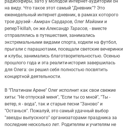
радиоэфиры, зато у молодой интернет-аудитории он
на виду. Что такое этот самый "Дневник"? Это
еженедельный интернет-дневник, в рамках которого
трое друзей -
Амиран Сардаров,
Олег Майами
и
реперT-killah, он же
Александр Тарасов, -
вместе
отправлялись в путешествия, занимались
экстремальными видами спорта, ходили на футбол,
прыгали с парашютами, посещали светские вечеринки
и клубы, занимались благотворительностью. Осенью
прошлого года и эта реалити-история завершилась
для Олега: он решил себя полностью посвятить
концертной деятельности.
В "Платинам Арене" Олег исполнит как свои свежие
хиты: "Не отпускай меня", "Если ты со мной", "Ты -
ветер, я - вода", так и старые песни "Заново" и
"Останься". Пожалуй, это самый удачный выбор
"звезды выпускного" организаторами праздника за
последние несколько лет. Родителям и учителям не