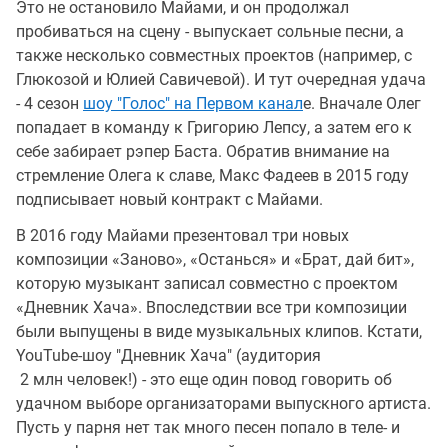
Это не остановило Майами, и он продолжал
пробиваться на сцену - выпускает сольные песни, а
также несколько совместных проектов (например, с
Глюкозой и Юлией Савичевой). И тут очередная удача
- 4 сезон
шоу "Голос" на Первом канал
е. Вначале Олег
попадает в команду к Григорию Лепсу, а затем его к
себе забирает рэпер Баста. Обратив внимание на
стремление Олега к славе, Макс Фадеев в 2015 году
подписывает новый контракт с Майами.
В 2016 году Майами презентовал три новых
композиции «Заново», «Останься» и «Брат, дай бит»,
которую музыкант записал совместно с проектом
«Дневник Хача». Впоследствии все три композиции
были выпущены в виде музыкальных клипов. Кстати,
YouTube-шоу "Дневник Хача" (аудитория
2 млн человек!) - это еще один повод говорить об
удачном выборе организаторами выпускного артиста.
Пусть у парня нет так много песен попало в теле- и