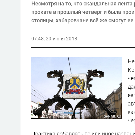
Несмотря на то, что скандальная лента
прокате в прошлый четверг и была про
столицы, хабаровчане всё же смогут ее
07:48, 20 июня 2018 г.
Не
Кр
че
да
ее
ав
ка
че
Практика добавлять то или иное назван