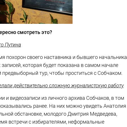
ересно смотреть это?
го Путина
емя похорон своего наставника и бывшего начальника
 записей, которая будет показана в самом начале
й предвыборный тур, чтобы проститься с Собчаком.
оделали действительно сложную журналистскую работу
 и видеозаписи из личного архива Собчаков, в том
е показывались ранее. На них можно увидеть Анатолия
льной обстановке, молодого Дмитрия Медведева,
емя встречи с избирателями, неформальные