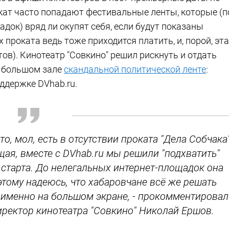
окат часто попадают фестивальные ленты, которые (п
ок) вряд ли окупят себя, если будут показаны
 проката ведь тоже приходится платить, и, порой, эта
в). Кинотеатр "Совкино" решил рискнуть и отдать
м большом зале
скандальной политической ленте
:
ддержке DVhab.ru.
о, мол, есть в отсутствии проката "Дела Собчака
ая, вместе с DVhab.ru мы решили "подхватить"
е старта. До нелегальных интернет-площадок она
этому надеюсь, что хабаровчане всё же решать
 именно на большом экране, - прокомментировал
иректор кинотеатра "Совкино" Николай Ершов.