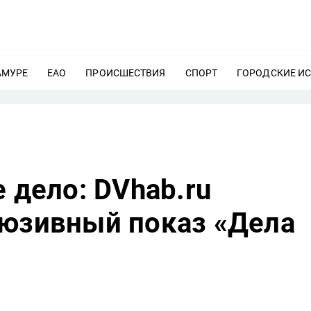
АМУРЕ
ЕЩЕ
ЕАО
ЕЩЕ
ПРОИСШЕСТВИЯ
ЕЩЕ
СПОРТ
ЕЩЕ
ГОРОДСКИЕ И
е дело: DVhab.ru
люзивный показ «Дела