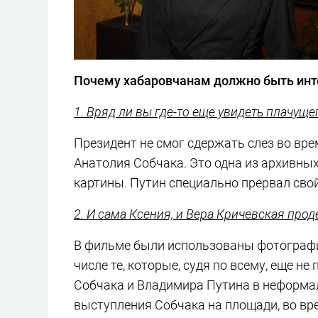
Почему хабаровчанам должно быть инт
1. Вряд ли вы где-то еще увидеть плачуще
Президент не смог сдержать слез во вр
Анатолия Собчака. Это одна из архивных
картины. Путин специально прервал сво
2. И сама Ксения, и Вера Кричевская пр
В фильме были использованы фотографии
числе те, которые, судя по всему, еще н
Собчака и Владимира Путина в неформа
выступления Собчака на площади, во вр