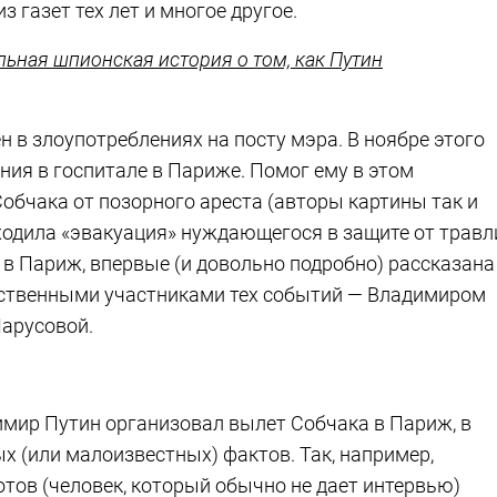
з газет тех лет и многое другое.
льная шпионская история о том, как Путин
н в злоупотреблениях на посту мэра. В ноябре этого
ния в госпитале в Париже. Помог ему в этом
Собчака от позорного ареста (авторы картины так и
оходила «эвакуация» нуждающегося в защите от травл
в Париж, впервые (и довольно подробно) рассказана
дственными участниками тех событий — Владимиром
арусовой.
имир Путин организовал вылет Собчака в Париж, в
х (или малоизвестных) фактов. Так, например,
тов (человек, который обычно не дает интервью)