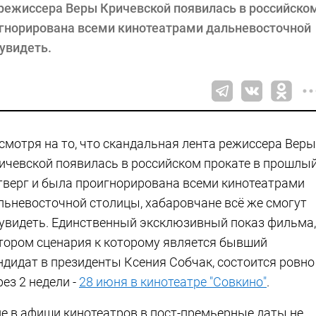
 режиссера Веры Кричевской появилась в российско
игнорирована всеми кинотеатрами дальневосточной
 увидеть.
смотря на то, что скандальная лента режиссера Веры
ичевской появилась в российском прокате в прошлы
тверг и была проигнорирована всеми кинотеатрами
льневосточной столицы, хабаровчане всё же смогут
 увидеть. Единственный эксклюзивный показ фильма,
тором сценария к которому является бывший
ндидат в президенты Ксения Собчак, состоится ровно
рез 2 недели -
28 июня в кинотеатре "Совкино"
.
ие в афиши кинотеатров в пост-премьерные даты не