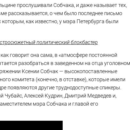
Ельцине прослушивали Собчака, и даже называет тех,
льме рассказывается, о чем было последнее письмо
с которым, как известно, у мэра Петербурга были
о остросюжетный политический блокбастер
как говорит она сама, в «атмосфере постоянной
пытается разобраться в заведенном на отца уголовно
поряжении Ксении Собчак — высокопоставленные
ого комитета (конечно, в отставке), которые имели
дре появляются другие труднодоступные спикеры.
й Чубайс, Алексей Кудрин, Дмитрий Медведев и,
заместителем мэра Собчака и главой его