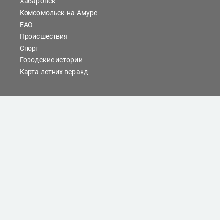
Хабаровск
Комсомольск-на-Амуре
ЕАО
Происшествия
Спорт
Городские истории
Карта летних веранд
Сайты Хабаровска
Отдых
Кино
Справочник компаний
При любом использовании материалов ссылка на
dvnovosti.ru обязательна.
Цитирование в Интернете возможно только при
наличии письменного разрешения.