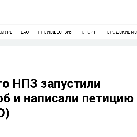
АМУРЕ
ЕЩЕ
ЕАО
ЕЩЕ
ПРОИСШЕСТВИЯ
ЕЩЕ
СПОРТ
ЕЩЕ
ГОРОДСКИЕ И
о НПЗ запустили
б и написали петицию
О)