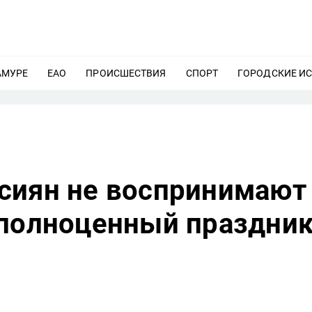
АМУРЕ
ЕЩЕ
ЕАО
ЕЩЕ
ПРОИСШЕСТВИЯ
ЕЩЕ
СПОРТ
ЕЩЕ
ГОРОДСКИЕ И
сиян не воспринимают
 полноценный праздни