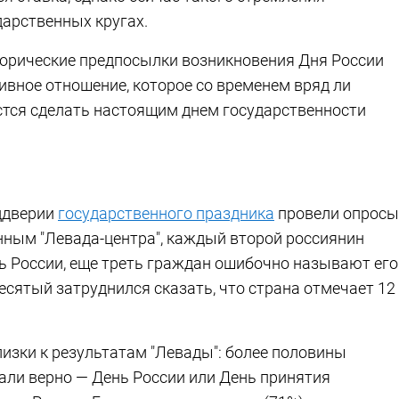
дарственных кругах.
торические предпосылки возникновения Дня России
вное отношение, которое со временем вряд ли
астся сделать настоящим днем государственности
ддверии
государственного праздника
провели опросы
нным "Левада-центра", каждый второй россиянин
нь России, еще треть граждан ошибочно называют его
есятый затруднился сказать, что страна отмечает 12
изки к результатам "Левады": более половины
ли верно — День России или День принятия