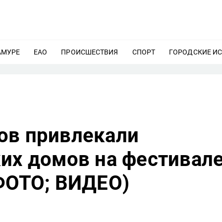
АМУРЕ
ЕЩЕ
ЕАО
ЕЩЕ
ПРОИСШЕСТВИЯ
ЕЩЕ
СПОРТ
ЕЩЕ
ГОРОДСКИЕ И
ов привлекали
ких домов на фестивал
(ФОТО; ВИДЕО)