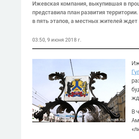
Ижевская компания, выкупившая в прош
представила план развития территории.
в пять этапов, а местных жителей ждет
03:50, 9 июня 2018 г.
Иж
Гу
ра
бу
жд
В 
Ам
«л