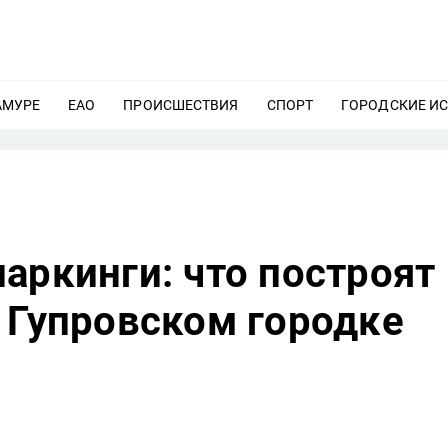
АМУРЕ
ЕЩЕ
ЕАО
ЕЩЕ
ПРОИСШЕСТВИЯ
ЕЩЕ
СПОРТ
ЕЩЕ
ГОРОДСКИЕ И
аркинги: что построят
 Гупровском городке