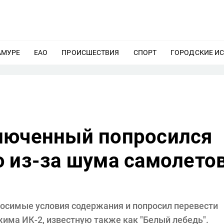
АМУРЕ
ЕЩЕ
ЕАО
ЕЩЕ
ПРОИСШЕСТВИЯ
ЕЩЕ
СПОРТ
ЕЩЕ
ГОРОДСКИЕ И
люченный попросился
ю из-за шума самолето
осимые условия содержания и попросил перевести
има ИК-2, известную также как "Белый лебедь".