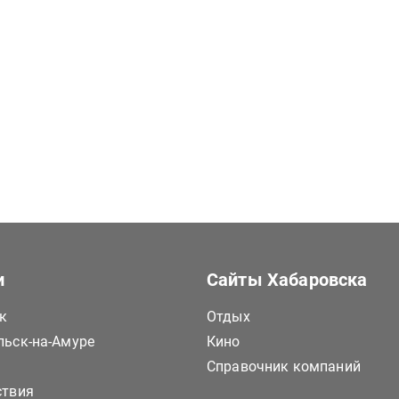
и
Сайты Хабаровска
к
Отдых
ьск-на-Амуре
Кино
Справочник компаний
ствия