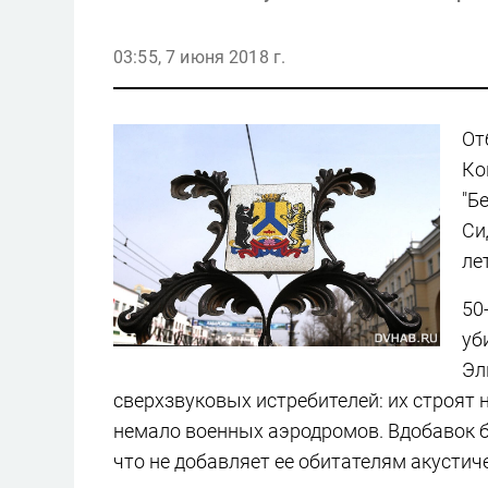
03:55, 7 июня 2018 г.
От
Ко
"Б
Си
ле
50
уб
Эл
сверхзвуковых истребителей: их строят 
немало военных аэродромов. Вдобавок б
что не добавляет ее обитателям акустич