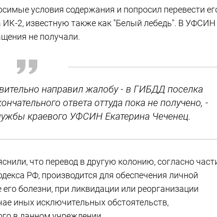
симые условия содержания и попросил перевести ег
ИК-2, известную также как "Белый лебедь". В УФСИН
ащения не получали.
твительно направил жалобу - в ГИБДД поселка
нчательного ответа оттуда пока не получено, -
службы краевого УФСИН Екатерина Чеченец.
снили, что перевод в другую колонию, согласно част
одекса РФ, производится для обеспечения личной
 его болезни, при ликвидации или реорганизации
чае иных исключительных обстоятельств,
го в данном учреждении.