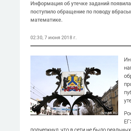
Информация об утечке заданий появила
поступило обращение по поводу вбрасы
математике.
02:30, 7 июня 2018 г.
Ин
на
об
пр
пу
ут
Ро
ЕГ
подчеркнул, что в сети не было реальны