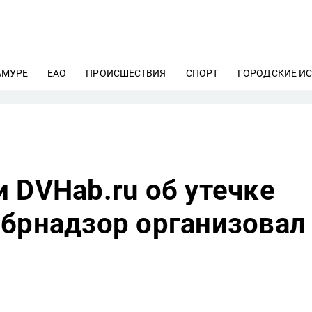
АМУРЕ
ЕЩЕ
ЕАО
ЕЩЕ
ПРОИСШЕСТВИЯ
ЕЩЕ
СПОРТ
ЕЩЕ
ГОРОДСКИЕ И
 DVHab.ru об утечке
обрнадзор организовал