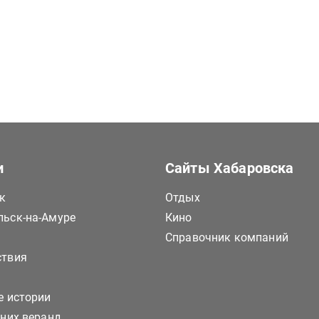
и
Сайты Хабаровска
к
Отдых
ьск-на-Амуре
Кино
Справочник компаний
ствия
е истории
тних веранд