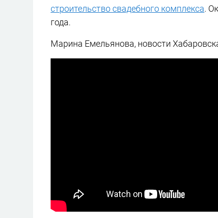
строительство свадебного комплекса
. О
года.
Марина Емельянова, новости Хабаровска