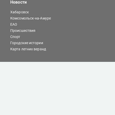
Новости
Хабаровск
Комсомольск-на-Амуре
ЕАО
Происшествия
Спорт
Городские истории
Карта летних веранд
Сайты Хабаровска
Отдых
Кино
Справочник компаний
При любом использовании материалов ссылка на