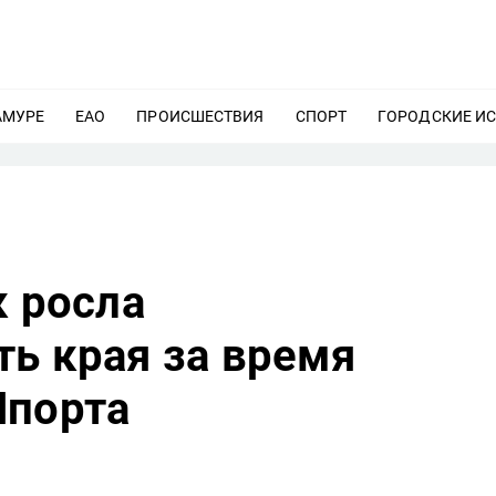
АМУРЕ
ЕЩЕ
ЕАО
ЕЩЕ
ПРОИСШЕСТВИЯ
ЕЩЕ
СПОРТ
ЕЩЕ
ГОРОДСКИЕ И
к росла
ь края за время
Шпорта