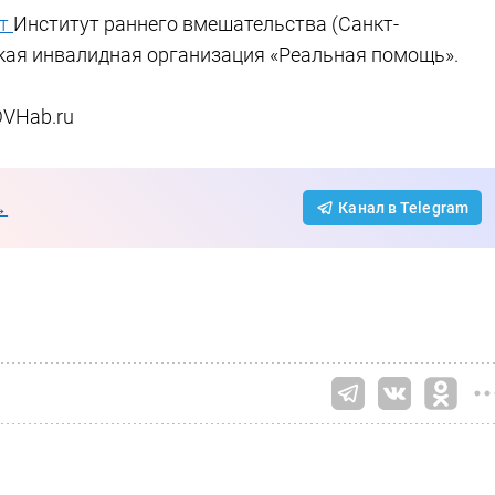
ют
Институт раннего вмешательства (Санкт-
ская инвалидная организация «Реальная помощь».
DVHab.ru
→
Канал в Telegram