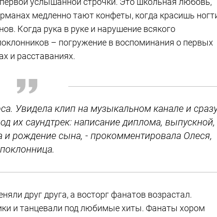
с первой услышанной строчки. Это школьная любовь,
карманах медленно тают конфеты, когда красишь ногт
ов. Когда рука в руке и нарушение всякого
 поклонников – погружение в воспоминания о первых
ах и расставаниях.
рса. Увидела клип на музыкальном канале и сраз
од их саундтрек: написание диплома, выпускной,
 и рождение сына, - прокомментировала Олеся,
поклонница.
яли друг друга, а восторг фанатов возрастал.
ики и танцевали под любимые хиты. Фанаты хором