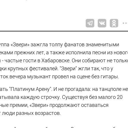
уппа «Звери» зажгла толпу фанатов знаменитыми
еками прежних лет, а также исполнила песни из новог
- частые гости в Хабаровске. Они собирают не тольк
и крупных фестивалей. "Звери" жгли так, что у
ток вечера музыкант провел на сцене без гитары.
ть "Платинум Арену". И не прогадала: на танцполе не
ватывала каждую строчку. Существуя без малого 20
ные премии, «Звери» продолжают оставаться
 люди разных возрастов.