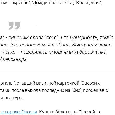
ки покрепче", "Дожди-пистолеты", "Кольцевая",
а - синоним слова "секс". Его манерность, тембр
ния. Это неописуемая любовь. Выступили, как в
, легко, - поделилась эмоциями хабаровчанка
Александра.
талы", ставший визитной карточкой "Зверей».
ами после выхода последних на "бис", пообещав с
ьного тура.
т в городе Юности
. Купить билеты на "Зверей" в