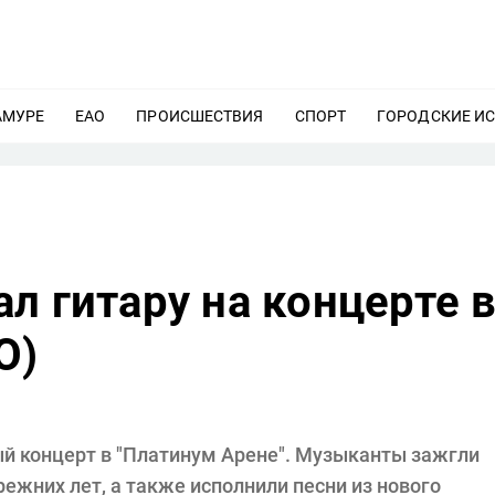
АМУРЕ
ЕЩЕ
ЕАО
ЕЩЕ
ПРОИСШЕСТВИЯ
ЕЩЕ
СПОРТ
ЕЩЕ
ГОРОДСКИЕ И
л гитару на концерте 
О)
й концерт в "Платинум Арене". Музыканты зажгли
жних лет, а также исполнили песни из нового